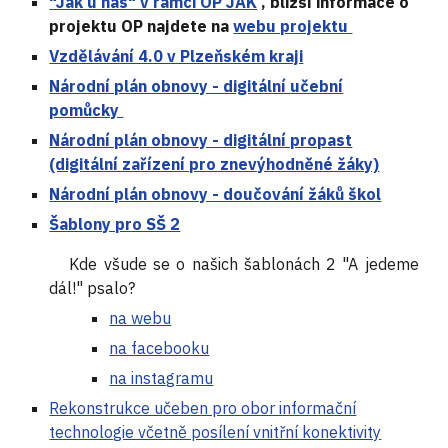
"Jak u nás" v rámci OP JAK
, bližší informace o
projektu OP najdete na
webu projektu
Vzdělávání 4.0 v Plzeňském kraji
Národní plán obnovy - digitální učební
pomůcky
Národní plán obnovy - digitální propast
(digitální zařízení pro znevýhodněné žáky)
Národní plán obnovy - doučování žáků škol
Šablony pro SŠ 2
Kde všude se o našich šablonách 2 "A jedeme
dál!" psalo?
na webu
na facebooku
na instagramu
Rekonstrukce učeben pro obor informační
technologie včetně posílení vnitřní konektivity