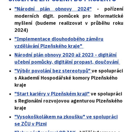
"Národní plán obnovy 2024"
- poří
zení
m
oderních digit. pomůcek pro informatické
myšlení (budeme realizovat v průběhu roku
2024)
"Implementace dlouhodobého záměru
vzdělávání Plzeňského kraje"
Národní plán obnovy 2020 až 2023 - digitální
učební pomůcky, digitální propast, doučování
"Výběr povolání bez stereotypů"
ve spolupráci
s Akademií Hospodářské komory Plzeňského
kraje
"Start kariéry v Plzeňském kraji"
ve spolupráci
s Regionální rozvojovou agenturou Plzeňského
kraje
"Vysokoškolákem na zkoušku" ve spolupráci
se ZČU v Plzni