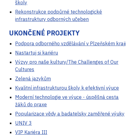
školy
Rekonstrukce podpůrné technologické
infrastruktury odborných učeben
UKONČENÉ PROJEKTY
Podpora odborného vzdělávání v Plzeňském kraji
Nastartuj si kariéru
Výzvy pro naše kultury/The Challenges of Our
Cultures
Zelená jazykům
Kvalitní infrastrukturou školy k efektivní výuce
Moderní technologie ve výuce - úspěšná cesta
žáků do praxe
Popularizace vědy a badatelsky zaměřené výuky
UNIV 3
VIP Kariéra III