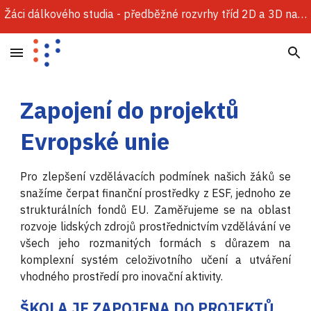
Žáci dálkového studia - předběžné rozvrhy tříd 2D a 3D najdete v sekci Dokumenty.
Skip to main content
Skip to navigation
Zapojení do projektů
Evropské unie
Pro zlepšení vzdělávacích podmínek našich žáků se
snažíme čerpat finanční prostředky z ESF, jednoho ze
strukturálních fondů EU. Zaměřujeme se na oblast
rozvoje lidských zdrojů prostřednictvím vzdělávání ve
všech jeho rozmanitých formách s důrazem na
komplexní systém celoživotního učení a utváření
vhodného prostředí pro inovační aktivity.
ŠKOLA JE ZAPOJENA DO PROJEKTŮ