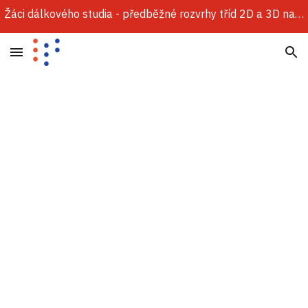
Žáci dálkového studia - předběžné rozvrhy tříd 2D a 3D najdete v sekci Dokumenty.
Skip to main content
Skip to navigation