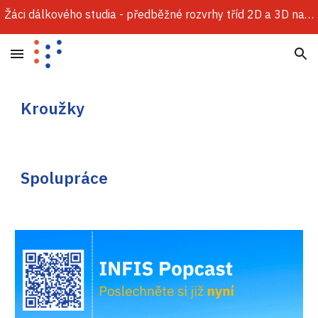
Žáci dálkového studia - předběžné rozvrhy tříd 2D a 3D najdete v sekci Dokumenty.
Skip to main content
Skip to navigation
Kroužky
Spolupráce