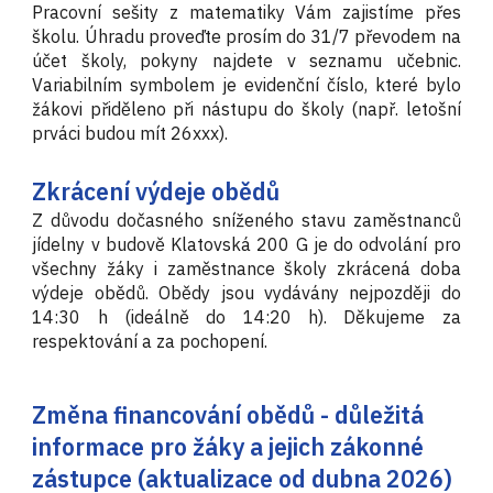
Pracovní sešity z matematiky Vám zajistíme přes
školu. Úhradu proveďte prosím do 31/7 převodem na
účet školy, pokyny najdete v seznamu učebnic.
Variabilním symbolem je evidenční číslo, které bylo
žákovi přiděleno při nástupu do školy (např. letošní
prváci budou mít 26xxx).
Zkrácení výdeje obědů
Z důvodu dočasného sníženého stavu zaměstnanců
jídelny v budově Klatovská 200 G je do odvolání pro
všechny žáky i zaměstnance školy zkrácená doba
výdeje obědů. Obědy jsou vydávány nejpozději do
14:30 h (ideálně do 14:20 h). Děkujeme za
respektování a za pochopení.
Změna financování obědů - důležitá
informace pro žáky a jejich zákonné
zástupce (aktual
izace od dubna 2026)