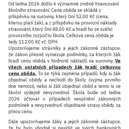
Od ledna 2026
došlo
k významné změně financování
školního stravování. Cena oběda se skládá z
příspěvku na suroviny, který činí 52,00 Kč (cena,
kterou platí žák), a z příspěvku na provozní náklady
stravování, který činí 48,00 Kč a hradí ho ze svého
provozního rozpočtu škola. Celková cena oběda je
tedy 1
12
,00 Kč
vč. DPH.
Upozorňujeme strávníky a jejich zákonné zástupce,
že zákon přesně vymezuje podmínky, za kterých žák
hradí cenu oběda v hodnotě nákladů na suroviny.
Ve
všech ostatních případech žák hradí celkovou
cenu oběda.
To se týká zejména případů, kdy si žák
objednal obědy a nechodí do školy (vyjma prvního
dne nemoci), nebo si žák objednal oběd a tento si ve
školní výdejně nevyzvednul. Škola bude od ledna
2026 účtovat v případech nesplnění zákonných
podmínek a nevyzvednutí objednané stravy obědy za
plnou cenu.
Dále upozorňujeme žáky a jejich zákonné zástupce,
že by bylo vhodné si navýšit ve svých bankovních