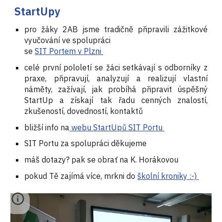
StartUpy
pro žáky 2
AB
jsme tradičně připravili zážitkové
vyučování ve spolupráci
se
SIT Portem v Plzni
celé první pololetí se žáci setkávají s odborníky z
praxe, připravují, analyzují a realizují vlastní
náměty, zažívají, jak probíhá připravit úspěšný
StartUp a získají tak řadu cenných znalostí,
zkušeností, dovedností, kontaktů
bližší info na
webu StartUpů SIT Portu
SIT Portu za spolupráci děkujeme
máš dotazy? pak se obrať na K. Horákovou
pokud Tě zajímá více, mrkni do
školní kroniky :-)