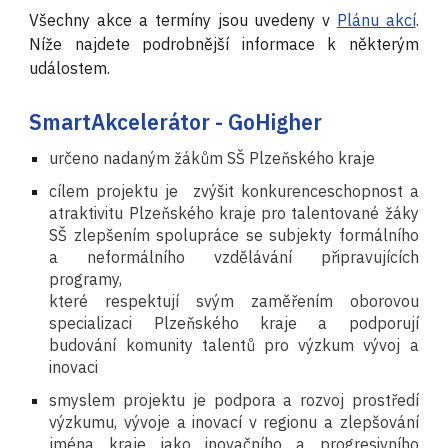
Všechny akce a termíny jsou uvedeny v
Plánu akcí
.
Níže najdete podrobnější informace k některým
událostem.
SmartAkcelerátor - GoHigher
určeno nadaným žákům SŠ Plzeňského kraje
cílem projektu je zvýšit konkurenceschopnost a
atraktivitu Plzeňského kraje pro talentované žáky
SŠ zlepšením spolupráce se subjekty formálního
a neformálního vzdělávání připravujících
programy,
které respektují svým zaměřením oborovou
specializaci Plzeňského kraje a podporují
budování komunity talentů pro výzkum vývoj a
inovaci
s
myslem projektu je podpora a rozvoj prostředí
výzkumu, vývoje a inovací v regionu a zlepšování
jména kraje jako inovačního a progresivního