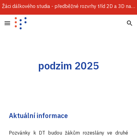
Žáci dálkového studia - předběžné rozvrhy tříd 2D a 3D najdete v sekci Dokumenty.
Skip to main content
Skip to navigation
podzim 2025
Aktuální informace
Pozvánky k DT budou žákům rozeslány ve druhé