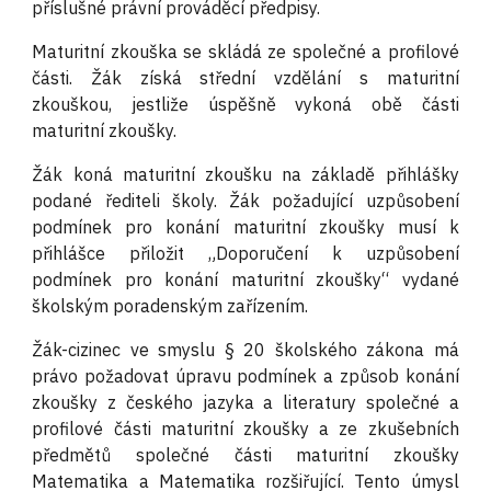
příslušné právní prováděcí předpisy.
Maturitní zkouška se skládá ze společné a profilové
části. Žák získá střední vzdělání s maturitní
zkouškou, jestliže úspěšně vykoná obě části
maturitní zkoušky.
Žák koná maturitní zkoušku na základě přihlášky
podané řediteli školy. Žák požadující uzpůsobení
podmínek pro konání maturitní zkoušky musí k
přihlášce přiložit „Doporučení k uzpůsobení
podmínek pro konání maturitní zkoušky“ vydané
školským poradenským zařízením.
Žák-cizinec ve smyslu § 20 školského zákona má
právo požadovat úpravu podmínek a způsob konání
zkoušky z českého jazyka a literatury společné a
profilové části maturitní zkoušky a ze zkušebních
předmětů společné části maturitní zkoušky
Matematika a Matematika rozšiřující. Tento úmysl