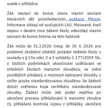
uvede v přihlášce.
Žák sestaví do konce února vlastní seznam
literárních děl prostřednictvím
aplikace Mbook
.
Informace získají od vyučujících LAU. Maturanti, kteří
nejsou v daném roce žákem školy, odevzdají vlastní
seznam do konce března na této šabloně.
Žák může do 31.3.2026 (resp. do 30. 6 2026 pro
podzimní zkušební období) požádat ředitele školy v
souladu s § 19a odst. 2 a 3 vyhlášky č. 177/2009 Sb.,
o bližších podmínkách ukončování vzdělávání ve
středních školách maturitní zkouškou, ve znění
pozdějších předpisů, o možnosti nahrazení zkoušky z
cizího jazyka standardizovanou zkouškou. Se žádostí
doloží ověřenou kopii certifikátu standardizované
zkoušky. Žádost může žák podat nejdříve po
ukončení procesu přihlašování k maturitní zkoušce
(tj. přihlášení, kontrola výpisu z přihlášky, ukončení