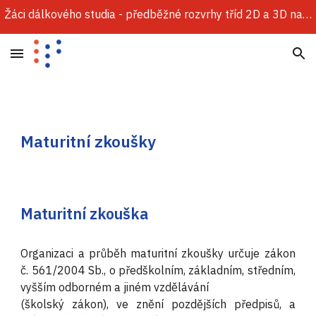
Žáci dálkového studia - předběžné rozvrhy tříd 2D a 3D najdete v sekci Dokumenty.
Skip to main content
Skip to navigation
Maturitní zkoušky
Maturitní zkouška
Organizaci a průběh maturitní zkoušky určuje zákon
č. 561/2004 Sb., o předškolním, základním, středním,
vyšším odborném a jiném vzdělávání
(školský zákon), ve znění pozdějších předpisů, a